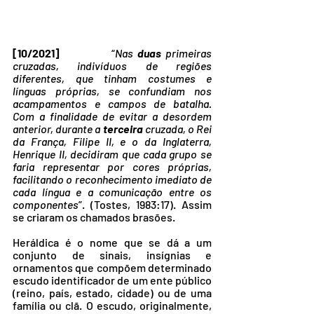
[10/2021]
            “
Nas 
duas
 primeiras 
cruzadas, indivíduos de regiões 
diferentes, que tinham costumes e 
línguas próprias, se confundiam nos 
acampamentos e campos de batalha. 
Com a finalidade de evitar a desordem 
anterior, durante a 
terceira
 cruzada, o Rei 
da França, Filipe II, e o da Inglaterra, 
Henrique II, decidiram que cada grupo se 
faria representar por cores próprias, 
facilitando o reconhecimento imediato de 
cada língua e a comunicação entre os 
componentes
”. (Tostes, 1983:17). Assim 
se criaram os chamados brasões.
Heráldica é o nome que se dá a um 
conjunto de sinais, insígnias e 
ornamentos que compõem determinado 
escudo identificador de um ente público 
(reino, país, estado, cidade) ou de uma 
família ou clã. O escudo, originalmente, 