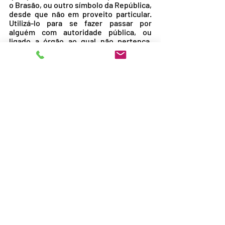
o Brasão, ou outro símbolo da República, 
desde que não em proveito particular. 
Utilizá-lo para se fazer passar por 
alguém com autoridade pública, ou 
ligado a órgão ao qual não pertença, 
pode configurar crime de falsidade 
ideológica (art. 299, CPC). O melhor é 
não usar!
No caso da logomarca do Sistema 
Cofeci-Creci (Colibri, sem o Brasão da 
República), não há proibição de uso. 
Pelo contrário, Corretores de Imóveis e 
Imobiliárias podem utilizá-la como forma 
de valorização de seus trabalhos e 
imagem. Todavia, a logomarca é 
registrada em nome do Cofeci e deve 
ser usada com o devido respeito à 
instituição e à sociedade. Por isso, é 
imperativo que, ao usá-la, seja 
precedida de expressão: 
“PROFISSIONAL ou EMPRESA 
REGISTRADO (A) NO”. Divulgar o registro 
no Sistema Cofeci-Creci é direito de 
toda pessoa física ou jurídica nele 