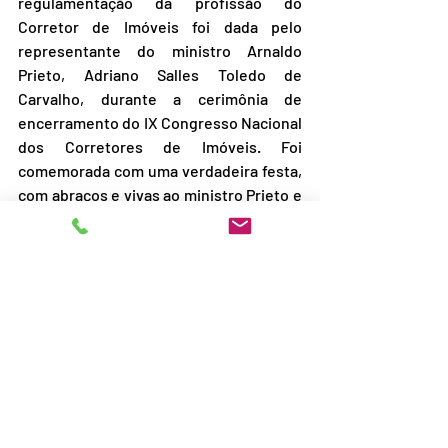
regulamentação da profissão do 
Corretor de Imóveis foi dada pelo 
representante do ministro Arnaldo 
Prieto, Adriano Salles Toledo de 
Carvalho, durante a cerimônia de 
encerramento do IX Congresso Nacional 
dos Corretores de Imóveis. Foi 
comemorada com uma verdadeira festa, 
com abraços e vivas ao ministro Prieto e 
canto do Hino Nacional e dos Corretores 
de Imóveis, além de muitos aplausos 
pelos 1200 congressistas presentes no 
plenário do Palácio de Convenções do 
Anhembi. 
Da aprovação da Lei 6530 aos dias atuais 
muita coisa mudou. O Sistema Cofeci-
Creci vem atuando no Congresso 
Nacional para atualizar esta Lei. 