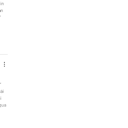
in 
n 
 
 
” 
ái 
i 
qua 