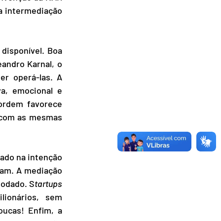
a intermediação 
isponível. Boa 
ndro Karnal, o 
r operá-las. A 
a, emocional e 
rdem favorece 
 com as mesmas 
ado na intenção 
am. A mediação 
modado. S
tartups
ionários, sem 
ucas! Enfim, a 