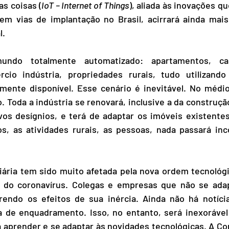
as coisas (
IoT – Internet of Things
), aliada às inovações qu
 em vias de implantação no Brasil, acirrará ainda mais
l.
do totalmente automatizado: apartamentos, casa
rcio indústria, propriedades rurais, tudo utilizando 
mente disponível. Esse cenário é inevitável. No médio 
. Toda a indústria se renovará, inclusive a da construção
vos desígnios, e terá de adaptar os imóveis existentes
ços, as atividades rurais, as pessoas, nada passará in
iária tem sido muito afetada pela nova ordem tecnológi
 do coronavírus. Colegas e empresas que não se adap
rendo os efeitos de sua inércia. Ainda não há notíci
lta de enquadramento. Isso, no entanto, será inexoráve
a aprender e se adaptar às novidades tecnológicas. A C