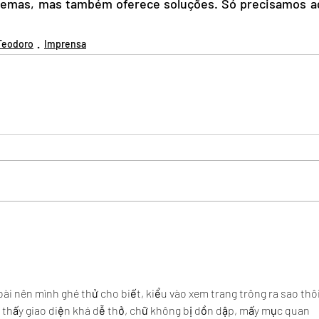
blemas, mas também oferece soluções. Só precisamos a
Teodoro
Imprensa
ài nên mình ghé thử cho biết, kiểu vào xem trang trông ra sao thôi
 thấy giao diện khá dễ thở, chữ không bị dồn dập, mấy mục quan 