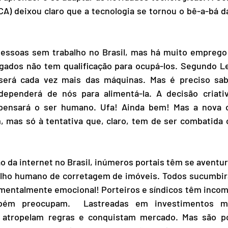
CA) deixou claro que a tecnologia se tornou o bê-a-bá d
pessoas sem trabalho no Brasil, mas há muito emprego d
ados não tem qualificação para ocupá-los. Segundo Lea
 será cada vez mais das máquinas. Mas é preciso sabe
ependerá de nós para alimentá-la. A decisão criativ
pensará o ser humano. Ufa! Ainda bem! Mas a nova o
m, mas só à tentativa que, claro, tem de ser combatida
o da internet no Brasil, inúmeros portais têm se aventur
balho humano de corretagem de imóveis. Todos sucumbir
mentalmente emocional! Porteiros e síndicos têm inco
bém preocupam.  Lastreadas em investimentos mil
 atropelam regras e conquistam mercado. Mas são po