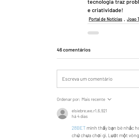
tecnologia traz pro
e criatividade! 
Portal de Notícias
Joao 
46 comentários
Escreva um comentário
Ordenar por:
Mais recente
elsiebre.we.r1.6.921
há 4 dias
28BET
 mình thấy bạn bè nhắc ho
chứ chưa chơi gì. Lướt một vòng