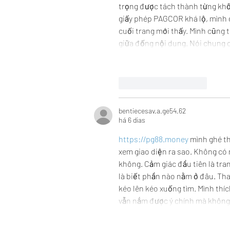
trọng được tách thành từng khố
giấy phép PAGCOR khá lộ, mình 
cuối trang mới thấy. Mình cũng t
giữa đống nội dung. Nói chung 
Curtir
Responder
bentiecesav.a.ge54.62
há 6 dias
https://pg88.money
 mình ghé t
xem giao diện ra sao. Không có 
không. Cảm giác đầu tiên là tra
là biết phần nào nằm ở đâu. Th
kéo lên kéo xuống tìm. Mình thíc
vẫn nắm được ý chính mà không 