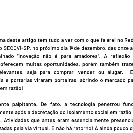
O tema deste artigo tem tudo a ver com o que falarei no R
o SECOVI-SP, no próximo dia 1º de dezembro, das onze a
inado “Inovação não é para amadores”. A reflexão 
s oferecem muitas oportunidades, porém também traze
relevantes, seja para comprar, vender ou alugar.  
is e portarias viraram porteiras, abrindo o mercado pa
sem razão!
nte palpitante. De fato, a tecnologia penetrou fund
lmente após a decretação do isolamento social em razão
. Atividades que antes eram essencialmente presenciai
adas pela via virtual. E não há retorno! A ainda pouco d