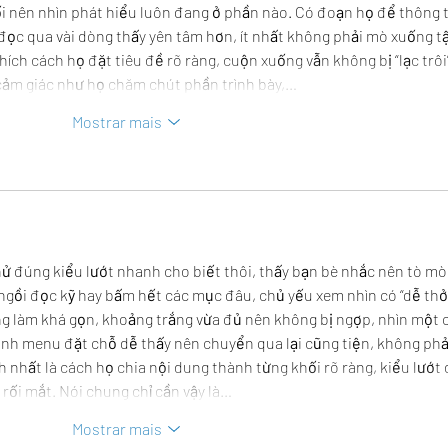
i nên nhìn phát hiểu luôn đang ở phần nào. Có đoạn họ để thông t
đọc qua vài dòng thấy yên tâm hơn, ít nhất không phải mò xuống tậ
hích cách họ đặt tiêu đề rõ ràng, cuộn xuống vẫn không bị “lạc trôi”
cảm giác như họ chăm chút phần trình bày,…
Mostrar mais
hử đúng kiểu lướt nhanh cho biết thôi, thấy bạn bè nhắc nên tò mò
ngồi đọc kỹ hay bấm hết các mục đâu, chủ yếu xem nhìn có “dễ thở
ng làm khá gọn, khoảng trắng vừa đủ nên không bị ngợp, nhìn một c
anh menu đặt chỗ dễ thấy nên chuyển qua lại cũng tiện, không phả
h nhất là cách họ chia nội dung thành từng khối rõ ràng, kiểu lướt 
rối mắt. Nói chung chỉ cần vậy là…
Mostrar mais