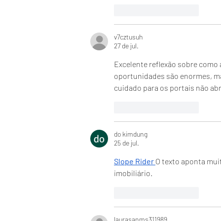
Curtir
Responder
v7cztusuh
27 de jul.
Excelente reflexão sobre como a
oportunidades são enormes, ma
cuidado para os portais não abr
Curtir
Responder
do kimdung
25 de jul.
Slope Rider
O texto aponta mui
imobiliário.
Curtir
Responder
laurasanms311989