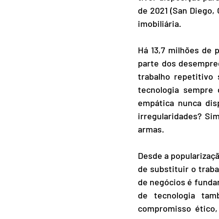
de 2021 (San Diego, 
imobiliária.
Há 13,7 milhões de 
parte dos desempreg
trabalho repetitivo
tecnologia sempre d
empática nunca dis
irregularidades? Si
armas.
Desde a popularizaçã
de substituir o tra
de negócios é funda
de tecnologia tam
compromisso ético,