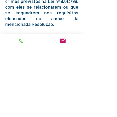
crimes previstos na Lei nº 9.613/98,
com eles se relacionarem ou que
se enquadrem nos requisitos
elencados no anexo da
mencionada Resolução.
A nova legislação obriga a
uma efetiva ação preventiva,
devendo as empresas se organizar
para que seus dispositivos sejam
cumpridos, cabendo ressaltar, que
os dados de todas as negociações,
sejam elas suspeitas ou não,
deverão ficar à disposição para
apresentação ao órgão por um
período de 05 (cinco) anos a contar
da data de sua realização.
Cabe notar que, tanto a Lei
como a Resolução, ressalvam que
as denuncias de boa fé não