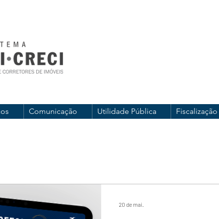
ços
Comunicação
Utilidade Pública
Fiscalização
20 de mai.