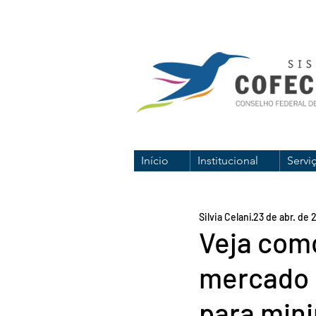
Início
Institucional
Servi
Silvia Celani
23 de abr. de 
Veja com
mercado 
para mini