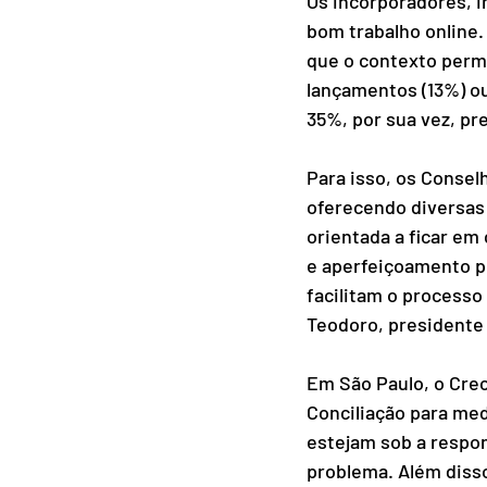
Os incorporadores, i
bom trabalho online.
que o contexto permi
lançamentos (13%) ou
35%, por sua vez, pr
Para isso, os Consel
oferecendo diversas
orientada a ficar em 
e aperfeiçoamento pr
facilitam o processo
Teodoro, presidente
Em São Paulo, o Crec
Conciliação para me
estejam sob a respon
problema. Além disso