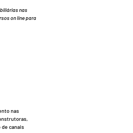
iliárias nas 
sos on line para 
nto nas 
nstrutoras, 
 de canais 