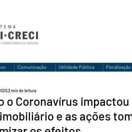
ços
Comunicação
Utilidade Pública
Fiscalização
2020
3 min de leitura
o o Coronavírus impactou
imobiliário e as ações to
mizar os efeitos