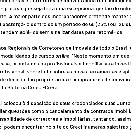
mobiliárias e Corretores de Imóveis ainda têm condições
 É preciso que seja feita uma excepcional gestão do onlin
te. A maior parte dos incorporadores pretende manter o
 postergá-lo dentro de um período de 60 (25%) ou 120 dia
etendem adiá-los sem sinalizar datas para retomá-los.
hos Regionais de Corretores de Imóveis de todo o Brasil 
 modalidades de cursos 
on line
. “Neste momento em que 
casa, orientamos os profissionais e imobiliárias a invest
ofissional, sobretudo sobre as novas ferramentas e apli
 de decisão dos proprietários e compradores de imóveis”
 do Sistema Cofeci-Creci.
i colocou à disposição de seus credenciados suas Junta
diar questões como o cancelamento de contratos imobili
sabilidade de corretores e imobiliárias, tentando, assim
, podem encontrar no site do Creci inúmeras palestras g