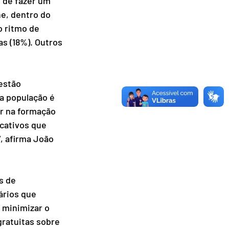
 de fazer um 
e, dentro do 
 ritmo de 
s (18%). Outros 
estão 
a população é 
ir na formação 
cativos que 
, afirma João 
s de 
ários que 
 minimizar o 
ratuitas sobre 