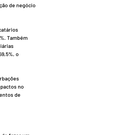
ção de negócio 
catários 
,7%. Também 
árias 
59,5%, o 
erbações 
mpactos no 
entos de 