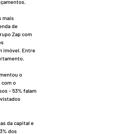
ançamentos.
s mais 
enda de 
grupo Zap com 
s 
 imóvel. Entre 
artamento.
umentou o 
 com o 
sos – 53% falam 
vistados 
s da capital e 
63% dos 