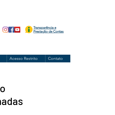
Transparência e
Prestação de Contas
Acesso Restrito
Contato
 o
madas