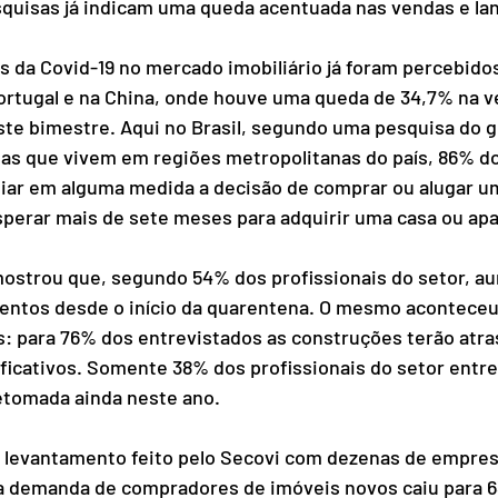
esquisas já indicam uma queda acentuada nas vendas e l
 da Covid-19 no mercado imobiliário já foram percebido
rtugal e na China, onde houve uma queda de 34,7% na v
te bimestre. Aqui no Brasil, segundo uma pesquisa do 
as que vivem em regiões metropolitanas do país, 86% do
iar em alguma medida a decisão de comprar ou alugar um
perar mais de sete meses para adquirir uma casa ou ap
ostrou que, segundo 54% dos profissionais do setor, a
ntos desde o início da quarentena. O mesmo aconteceu
: para 76% dos entrevistados as construções terão atra
icativos. Somente 38% dos profissionais do setor entre
tomada ainda neste ano. 
 levantamento feito pelo Secovi com dezenas de empresa
, a demanda de compradores de imóveis novos caiu para 