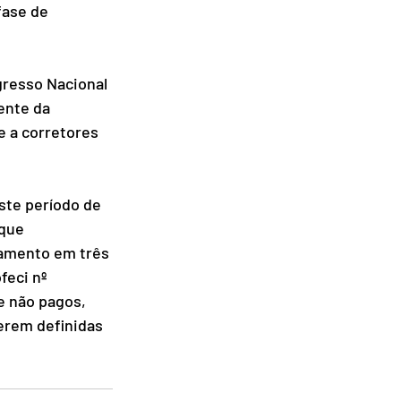
ase de 
gresso Nacional 
ente da 
e a corretores 
ste período de 
que 
lamento em três 
eci nº 
e não pagos, 
erem definidas 