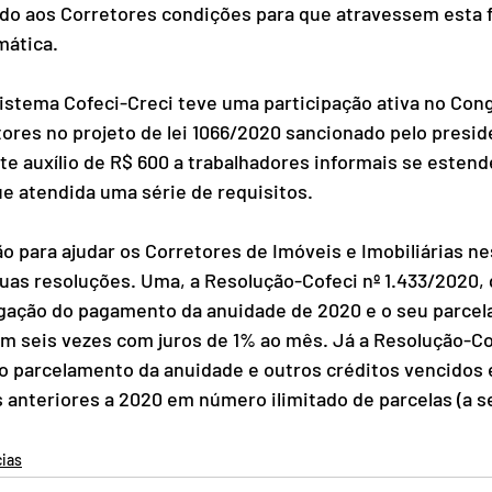
do aos Corretores condições para que atravessem esta f
mática.
istema Cofeci-Creci teve uma participação ativa no Con
etores no projeto de lei 1066/2020 sancionado pelo presid
te auxílio de R$ 600 a trabalhadores informais se estend
e atendida uma série de requisitos. 
o para ajudar os Corretores de Imóveis e Imobiliárias ne
 duas resoluções. Uma, a Resolução-Cofeci nº 1.433/2020, 
rogação do pagamento da anuidade de 2020 e o seu parce
m seis vezes com juros de 1% ao mês. Já a Resolução-Cof
o parcelamento da anuidade e outros créditos vencidos 
os anteriores a 2020 em número ilimitado de parcelas (a s
cias