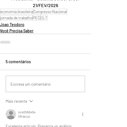
21/FEV/2026
economia brasileira
Congresso Nacional
jornada de trabalho
PEC
CLT
Joao Teodoro
Você Precisa Saber
5 comentários
Escreva um comentário
Mais recente
nc40556454
08 de jul.
Excelente artículo. Presenta un análisis 