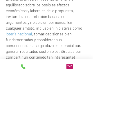
equilibrado sobre los posibles efectos 
económicos y laborales de la propuesta, 
invitando a una reflexión basada en 
argumentos y no solo en opiniones. En 
cualquier ámbito, incluso en iniciativas como 
lotería nacional
, tomar decisiones bien 
fundamentadas y considerar sus 
consecuencias a largo plazo es esencial para 
generar resultados sostenibles. ¡Gracias por 
compartir un contenido tan interesante!
Curtir
Responder
Ivan Vale
05 de jun.
Após usar o 
zeroum bet app download
 por 
alguns meses, percebi que o maior diferencial 
está na forma como a gente gerencia o próprio 
jogo. No início eu pulava direto para apostas 
maiores querendo resultados rápidos. Uma 
noite específica, depois de alguns greens no 