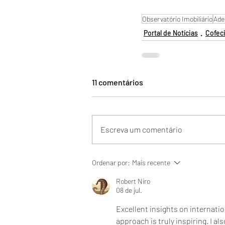
Observatório Imobiliário
Ade
Portal de Notícias
Cofec
11 comentários
Escreva um comentário
Ordenar por:
Mais recente
Robert Niro
08 de jul.
Excellent insights on internati
approach is truly inspiring. I a