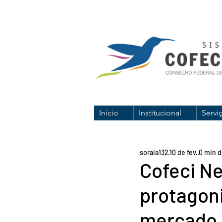
Início
Institucional
Servi
soraia132
10 de fev.
0 min d
Cofeci Ne
protagon
mercado i