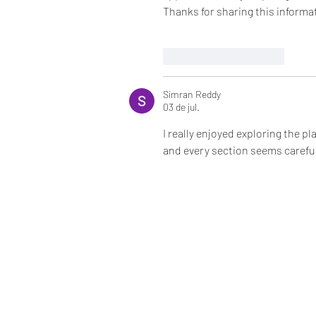
Thanks for sharing this informat
Curtir
Responder
Simran Reddy
03 de jul.
I really enjoyed exploring the p
and every section seems careful