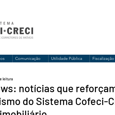
ços
Comunicação
Utilidade Pública
Fiscalização
e leitura
ws: notícias que reforça
ismo do Sistema Cofeci-C
mobiliário