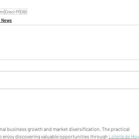
mi
Creci-PI
OBI
i News
onal business growth and market diversification. The practical 
lso enjoy discovering valuable opportunities through 
Lotería de Hoy