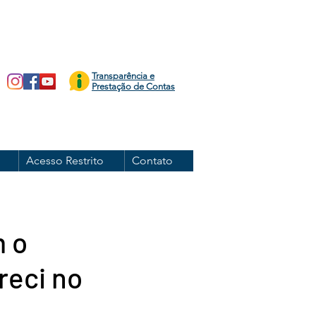
Transparência e
Prestação de Contas
Acesso Restrito
Contato
m o
reci no