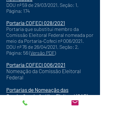
DOU nº 59 de 29/03/2021, Seção: 1,
Página: 174
Portaria COFECI 028/2021
Portaria que substitui membro da
Comissão Eleitoral Federal nomeada por
meio da Portaria-Cofeci nº 006/2021.
DOU nº 76 de 26/04/2021, Seção: 2,
Página: 56 (
Versão PDF
)
Portaria COFECI 006/2021
Nomeação da Comissão Eleitoral
Federal
Portarias de Nomeação das
Comissões de Análise Eleitoral (CAE)
Esclarecimento das Normas
Eleitorais
- Publicado em 23/04/2021
Edital de Convocação dos
Regionais