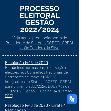
PROCESSO
ELEITORAL
GESTÃO
2022/2024
Veja aqui o pronunciamento do
Presidente do Sistema COFECI-CRECI,
João Teodoro da Silva
Resolução 1446 de 2020
Estabelece normas para realização de
eleições nos Conselhos Regionais de
Corretores de Imóveis (CRECI)
integrantes do Sistema COFECI-CRECI
para o triênio 2022/2024. DOU nº 32 de
18/02/2021, Seção: 1, Página: 147 (
Versão
PDF
)
Resolução 1446 de 2020 - Errata /
Retificacão