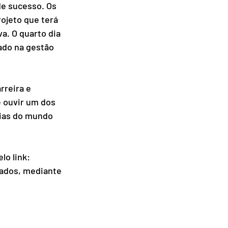
de sucesso. Os 
ojeto que terá 
a. O quarto dia 
ado na gestão 
reira e 
 ouvir um dos 
cias do mundo 
o link: 
cados, mediante 