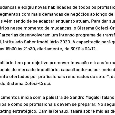
anças e exigiu novas habilidades de todos os profissio
 segmentos com mais demandas de negócios ao longo de 
is vêm tendo de se adaptar enquanto atuam. Para dar su
iários nesse momento de mudanças, o Sistema Cofeci-Cre
Parcerias desenvolveram um intenso programa de trans
, intitulado Saber Imobiliário 2020. A capacitação será gr
as 19h30 às 21h30, diariamente, de 30/11 a 04/12. 
biliário tem por objetivo promover inovação e transform
ionais do mercado imobiliário, capacitando-os por meio d
nto ofertados por profissionais renomados do setor”, d
 do Sistema Cofeci-Creci.
imentos inicia com a palestra de Sandro Magaldi faland
os e como os profissionais devem se preparar. No segun
eting estratégico, Camila Renaux, falará sobre mídias di