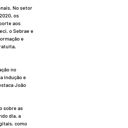
nais. No setor 
2020, os 
porte aos 
ci, o Sebrae e 
formação e 
atuita, 
ação no 
a indução e 
estaca João 
o sobre as 
do dia, a 
gitais, como 