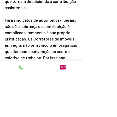
que tornam despicienda a contribuição 
assistencial.
Para sindicatos de autônomos/liberais, 
não só a cobrança da contribuição é 
complicada, também o é sua própria 
justificação. Os Corretores de Imóveis, 
em regra, não têm vínculo empregatício 
que demande convenção ou acordo 
coletivo de trabalho. Por isso não 
assimilam o papel dos sindicatos e nem 
contrapartida na contribuição. A 
solução é abdicar da taxa “compulsória” 
e investir na consecução de um bom 
plano de benefícios, mediante 
contribuição associativa voluntária, e 
comunicar eficazmente o que se pode 
oferecer, inclusive em parceria com 
outras instituições.