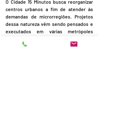
O Cidade 15 Minutos busca reorganizar 
centros urbanos a fim de atender às 
demandas de microrregiões. Projetos 
dessa natureza vêm sendo pensados e 
executados em várias metrópoles 
brasileiras, sem alarde, chamados 
simplesmente de propostas para 
revitalização. A ideia básica é que todo 
tipo de atendimento, público e privado, 
possa ser resolvido em até 15 minutos. 
Seriam evitadas aglomerações em 
transporte público e possibilitaria a 
criação de mais áreas seguras de 
circulação, sem automóveis, com 
calçadões e ciclovias. 
Tais projetos, se tornados realidade, 
provocarão grande virada no mercado 
imobiliário. Se orientados para bairros 