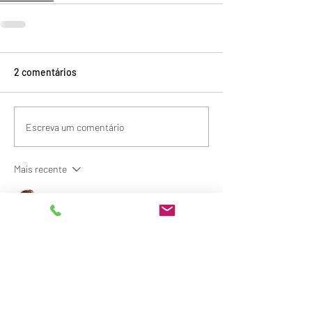
2 comentários
Escreva um comentário
Mais recente
yaqian zhang
17 de abr.
Has anyone else tried 
eggy car
 free recently? I 
didn’t expect much at first, but the physics 
actually make it pretty fun once you get the 
hang of it.
Curtir
Responder