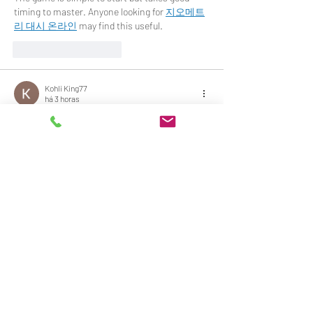
timing to master. Anyone looking for 
지오메트
리 대시 온라인
 may find this useful.
Curtir
Responder
Kohli King77
há 3 horas
Whenever I look for a simple way to 
understand how a gaming platform works, I 
prefer reading genuine guides instead of 
random posts. A clear explanation saves both 
time and confusion. I found that searching for 
 raja game login
 details through informative 
articles helps new users understand the 
process better. It's always a good idea to verify 
information carefully and read user 
experiences before trying any platform. That 
approach makes everything feel much more 
straightforward.
Curtir
Responder