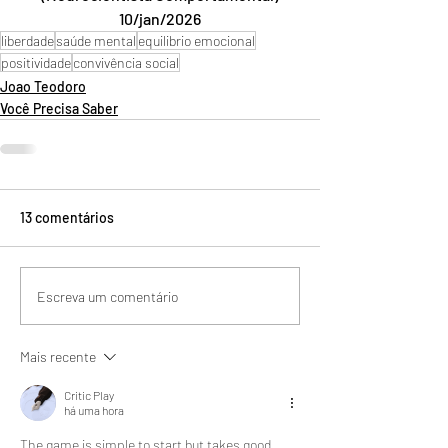
10/jan/2026
liberdade
saúde mental
equilibrio emocional
positividade
convivência social
Joao Teodoro
Você Precisa Saber
13 comentários
Escreva um comentário
Mais recente
Critic Play
há uma hora
The game is simple to start but takes good 